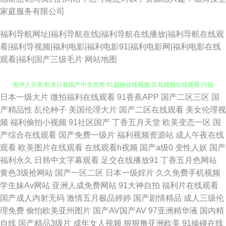
家庭服务有限公司
福利导航网址|福利导航在线|福利导航在线播放|福利导航在线观
看|福利导视频|福利电影|福利电影91|福利电影网|福利电影在线
观看|福利国产三级毛片
网站地图
日本一级大片
微拍福利在线观看
91香蕉APP
国产二区三区
国
九九国产热 亚洲日本黄色小说网 老司机AV福利网站 91吃瓜福利 大香蕉大香
产精品性
乱伦种子
美国伦理大片
国产二区在线观看
美女伦理视
频
福利偷拍小视频
91社区国产
丁香五月天堂
欧美变态一区
国
蕉伊人天美 欧美日韩国产中文另类 91超碰在线视频 豆花观频在线观看 污福
产综合在线观看
国产免费一级片
福利视频资源站
成人午夜在线
观看
欧美图片在线观看
在线观看h视频
国产a级0
变性人妖
国产
利导航 91尤物国产福利在线 久草资源网站 综合不卡在线 东京热综合色色 91
福利永久
日韩中文字幕观看
足交在线播放91
丁香五月色网站
黄色3级抢网站
国产一区二区
日本一级婬片
久久免费手机视频
超碰人妻在线 囯产片TS 天美mv免费mv入口 91视频在线观看高清 久久日本
学生妹Av网站
亚洲人成免费网站
91大神自拍
福利片在线观看
国产成人内射无码
激情五月极品婷婷
国产剧情精品
成人三级伦
熟妇熟色一区 91黑丝美女 国产专区一区二区 影音先锋亚洲专区 超碰91公开
理免费
偷怕欧美亚州图片
国产AV国产AV
97亚洲精华液
国内精
自线
国产精品3级片
成年女人视频
狠狠撸亚洲欧美
91操碰在线