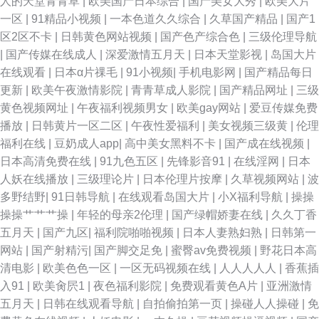
人的天堂青青草
|
欧美国产日本综合
|
国产美女大秀
|
欧美大片
一区
|
91精品小视频
|
一本色道久久综合
|
久草国产精品
|
国产1
区2区不卡
|
日韩黄色网站视频
|
国产色产综合色
|
三级伦理导航
|
国产传媒在线成人
|
深爱激情五月天
|
日本天堂影视
|
岛国大片
在线观看
|
日本α片祼毛
|
91小视频
|
手机电影网
|
国产精品每日
更新
|
欧美午夜激情影院
|
青青草成人影院
|
国产精品网址
|
三级
黄色视频网址
|
午夜福利视频男女
|
欧美gay网站
|
爱豆传媒免费
播放
|
日韩黄片一区二区
|
午夜性爱福利
|
美女视频三级黄
|
伦理
福利在线
|
豆奶成人app
|
高中美女黑料不卡
|
国产成在线视频
|
日本高清免费在线
|
91九色五区
|
先锋影音91
|
在线淫网
|
日本
人妖在线播放
|
三级理论片
|
日本伦理片按摩
|
久草视频网站
|
波
多野结野
|
91日韩导航
|
在线观看岛国大片
|
小X福利导航
|
操操
操操艹艹艹操
|
年轻的母亲2伦理
|
国产绿帽娇妻在线
|
久久丁香
五月天
|
国产九区
|
福利院啪啪视频
|
日本人妻熟妇熟
|
日韩第一
网站
|
国产射精污
|
国产脚交足免
|
蜜臀av免费视频
|
野花日本高
清电影
|
欧美色色一区
|
一区无码视频在线
|
人人人人人
|
香蕉插
入91
|
欧美肏屄1
|
夜色福利影院
|
免费观看黄色A片
|
亚洲激情
五月天
|
日韩在线观看导航
|
自拍偷拍第一页
|
操碰人人操碰
|
免