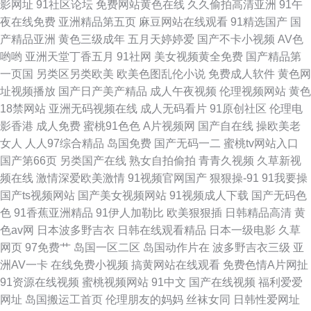
影网址
91社区论坛
免费网站黄色在线
久久偷拍高清亚洲
91午
成人专区 wwwsss黄色电影 在线观看小视频 老牛福利资源网 美女总站 成人
夜在线免费
亚洲精品第五页
麻豆网站在线观看
91精选国产
国
产精品亚洲
黄色三级成年
五月天婷婷爱
国产不卡小视频
AV色
综合色区 91色男人 亚洲97成人 老湿机福利看片 成人亚洲欧美网 91NAv影
哟哟
亚洲天堂丁香五月
91社网
美女视频黄全免费
国产精品第
一页国
另类区另类欧美
欧美色图乱伦小说
免费成人软件
黄色网
视大全 日韩性生活一级大片 国产福利91自啪
址视频播放
国产日产美产精品
成人午夜视频
伦理视频网站
黄色
18禁网站
亚洲无码视频在线
成人无码看片
91原创社区
伦理电
影香港
成人免费
蜜桃91色色
A片视频网
国产自在线
操欧美老
女人
人人97综合精品
岛国免费
国产无码一二
蜜桃tv网站入口
国产第66页
另类国产在线
熟女自拍偷拍
青青久视频
久草新视
频在线
激情深爱欧美激情
91视频官网国产
狠狠操-91
91我要操
国产ts视频网站
国产美女视频网站
91视频成人下载
国产无码色
色
91香蕉亚洲精品
91伊人加勒比
欧美狠狠插
日韩精品高清
黄
色av网
日本波多野吉衣
日韩在线观看精品
日本一级电影
久草
网页
97免费艹
岛国一区二区
岛国动作片在
波多野吉衣三级
亚
洲AV一卡
在线免费小视频
搞黄网站在线观看
免费色情A片网扯
91资源在线视频
蜜桃视频网站
91中文
国产在线视频
福利爱爱
网址
岛国搬运工首页
伦理朋友的妈妈
丝袜女同
日韩性爱网址