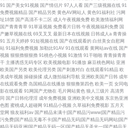
91
国产美女91视频
国产情侣片
97人人看
国产三级视频在线
91
免费视频精品
国产精品另类
黄色AV网站人
黄色91福利社
污网
址18禁
国产高清不卡二区
成人午夜视频免费
欧美激情福利网
国产青青青草
91草逼视频
免费看片日韩
午夜视频福利免费
国
产嫩草视频在线
69叉叉叉
最新日本在线视频
日韩成人a
青青操
91
五月天婷婷
91短视频在线
国产在线观看的
白丝美女自慰网
站
91福利免费视频
加勒比91AV
91在线观看
黄网站av在线
国产
视频
狠狠擼狠狠擼
91桃色小视频
91激情
91干啪啪
青青操青青
干
主播诱惑无码专区
欧美视频电影
91播放
麻豆桃色网站
亚洲
欧美国产另类
欧美伦理另类
国产刺激对白
在线观看91精品
欧
美成年视频
操碰操揉
成人微拍福利导航
亚洲欧美国产日韩
成年
在线观看免费
岛国精品在线播放
狠狠撸第四色
欧美一页
女同电
影在线观看
91网国产尤物在
毛片网站黄色
狼人三级片
高清男
同
国产日韩伦理淫
成年免费视频
亚洲欧美中文视频
东京热亚洲
色图
蜜桃成人超碰网
91精品小视频
久草福利免费视影
五月天
堂网
狼友福利av
国产精品未满十|国产精品污www|国产精品污
污免费|国产精品无毒不卡|国产精品无码|国产精品无码网站|国产
精品无码亚洲|国产精品无码一区|国产精品无圣光一|国产精品无