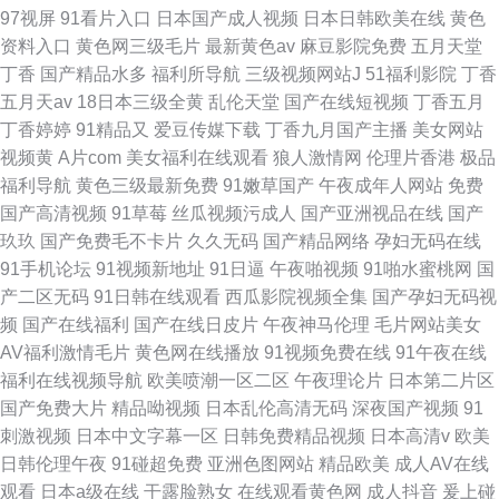
97视屏
91看片入口
日本国产成人视频
日本日韩欧美在线
黄色
资料入口
黄色网三级毛片
最新黄色av
麻豆影院免费
五月天堂
丁香
国产精品水多
福利所导航
三级视频网站J
51福利影院
丁香
五月天av
18日本三级全黄
乱伦天堂
国产在线短视频
丁香五月
丁香婷婷
91精品又
爱豆传媒下载
丁香九月国产主播
美女网站
视频黄
A片com
美女福利在线观看
狼人激情网
伦理片香港
极品
福利导航
黄色三级最新免费
91嫩草国产
午夜成年人网站
免费
国产高清视频
91草莓
丝瓜视频污成人
国产亚洲视品在线
国产
玖玖
国产免费毛不卡片
久久无码
国产精品网络
孕妇无码在线
91手机论坛
91视频新地址
91日逼
午夜啪视频
91啪水蜜桃网
国
产二区无码
91日韩在线观看
西瓜影院视频全集
国产孕妇无码视
频
国产在线福利
国产在线日皮片
午夜神马伦理
毛片网站美女
AV福利激情毛片
黄色网在线播放
91视频免费在线
91午夜在线
福利在线视频导航
欧美喷潮一区二区
午夜理论片
日本第二片区
国产免费大片
精品呦视频
日本乱伦高清无码
深夜国产视频
91
刺激视频
日本中文字幕一区
日韩免费精品视频
日本高清v
欧美
日韩伦理午夜
91碰超免费
亚洲色图网站
精品欧美
成人AV在线
观看
日本a级在线
干露脸熟女
在线观看黄色网
成人抖音
爰上碰