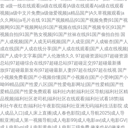
套
a级一线在线观看|a级在线观看|A级在线观看A|a级在线观看
视频|a级中文片免费|a级做爱视频|a精品国产|A久草视频观看|a
久久网站|a毛片在线
91国产视频精品|91国产视频免费|91国产视
频网|91国产视频网站|91国产视频在线|91国产视频专区|91国产
视频自拍|91国产熟女视频|91国产丝袜在线|91国产偷拍自拍
国
产人成视频|国产人成无码视频|国产人成亚|国产人成银杏|国产人
成在线|国产人成在线分享|国产人成在线观看|国产人成在线视频|
国产人成中文字幕|国产人伦激情久久
97超碰资源站|97超碰资源
总站|97超碰综合在线|97超碰总站|97超碰足交|97超碰最新播
放|97超碰最新发布|97超碰最新人妻|97超在线|97超在线视
国产
小视频免费看|国产小视频你懂|国产小视频在|国产小受呻|国产小
呦99精品|国产性爱八区|国产性爱电影网址|国产性爱精|国产性
爱精品|国产性爱免费观看
福利社内射|福利社区导航|福利社区精
品视频|福利社区老司机|福利社区在线观看|福利社试看18禁|福
利社午夜红杏|福利社午夜影院|福利社亚洲无码|福利生活影院
成
人成品入口|成人床上直播|成人春色影院|成人导航2025|成人导
航亚洲|成人第一视频导航|成人电影99|成人电影av|成人电影GV|
成人电影vn|成人电影黄色|成人电影三级免费
俺来也AV|俺来也