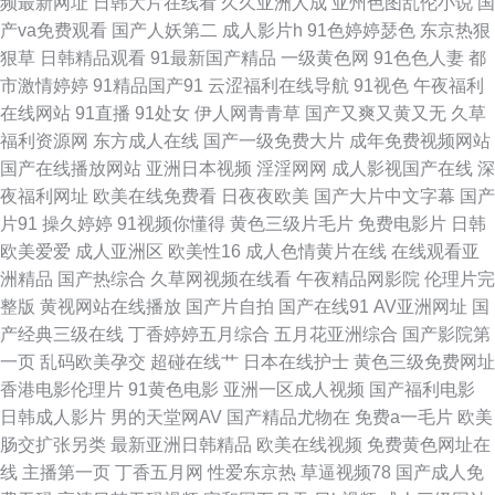
频最新网址
日韩大片在线看
久久亚洲人成
亚州色图乱伦小说
国
福利网站视频在线91 91福利微拍导航 久久99这里只有精品 91黄在线观看秘
产va免费观看
国产人妖第二
成人影片h
91色婷婷瑟色
东京热狠
狠草
日韩精品观看
91最新国产精品
一级黄色网
91色色人妻
都
片 欧美日韩国产成人 97在线资源站 香蕉网久久伊人狼在线 久久性爱 性爱福
市激情婷婷
91精品国产91
云涩福利在线导航
91视色
午夜福利
在线网站
91直播
91处女
伊人网青青草
国产又爽又黄又无
久草
利 毛片在线网 91日日韩 午夜福利合集一区观看 国产成人片 51福利吧 黄色
福利资源网
东方成人在线
国产一级免费大片
成年免费视频网站
国产在线播放网站
亚洲日本视频
淫淫网网
成人影视国产在线
深
人人操B 国产黄色在线精品 51视频在线观看 www五月天丁香社区 91激情乱
夜福利网址
欧美在线免费看
日夜夜欧美
国产大片中文字幕
国产
片91
操久婷婷
91视频你懂得
黄色三级片毛片
免费电影片
日韩
伦 91大神操逼视频 欧美sss 91原创大神在线地址 色五月麻豆婷婷 福利成人
欧美爱爱
成人亚洲区
欧美性16
成人色情黄片在线
在线观看亚
洲精品
国产热综合
久草网视频在线看
午夜精品网影院
伦理片完
91社区视频 五月天最新网址 欧美性爱视讯一区 极品五月花综合 成人性爱午
整版
黄视网站在线播放
国产片自拍
国产在线91
AV亚洲网址
国
产经典三级在线
丁香婷婷五月综合
五月花亚洲综合
国产影院第
夜福利网 69草综合 久久熟女国产精品 91深夜熟妇视频 香蕉视频色片 精东
一页
乱码欧美孕交
超碰在线艹
日本在线护士
黄色三级免费网址
香港电影伦理片
91黄色电影
亚洲一区成人视频
国产福利电影
ab 91视频网站精选大全 日韩中文字幕 大香蕉精品伊人 影音先锋中文字幕无
日韩成人影片
男的天堂网AV
国产精品尤物在
免费a一毛片
欧美
肠交扩张另类
最新亚洲日韩精品
欧美在线视频
免费黄色网址在
码 久草免费资源 四虎影视的毛片 亚洲天堂久久在线 欧日韩成人在线视频 国
线
主播第一页
丁香五月网
性爱东京热
草逼视频78
国产成人免