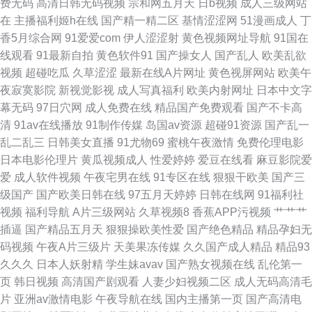
费无码
高清日韩无码视频
宗和网五月天
日b视频
成人三级网站
产aa网站 91福利高清 欧美好色综合区 97做爱视频 手机在线观看殴美三 国
在
主播福利姬h在线
国产精一精二区
基情涩涩网
51漫画成人
丁
香5月综合网
91爱爱com
伊人涩涩射
黄色视频网址导航
91国在
产精品污 91豆花永久视频完整 四虎sp 内射人妖 www日插com 91AV夫妻 欧
线观看
91最新自拍
黄色软件91
国产操女人
国产乱人
欧美乱欲
视频
超碰吃瓜
久草涩涩
最新在线A片网址
黄色视屏网站
欧美午
洲视频 东方四虎日剧网 51导航 色综合欧美 麻豆51 AV之家 久久国产精品福
夜寂寞影院
新视觉影视
成人写真福利
欧美内射网址
日本中文字
幕无码
97日穴网
成人免费在线
精品国产免费观看
国产不卡高
利色欲 欧美成人日韩 国产资源网 91免费国 日韩种子天堂 国产专区免费福利
清
91av在线播放
91制作传媒
岛国av资源
超碰91资源
国产乱一
乱二乱三
日韩美女直播
91尤物69
蜜桃午夜激情
免费伦理电影
网 91视频站 色色六月天 福力社老司机 91超碰丁香 婷婷超碰 精品久久中文
日本电影伦理片
黄瓜视频成人
性爱婷婷
爱豆在线看
麻豆影院爱
爱
成人软件视频
午夜宅男在线
91专区在线
狠狠干欧美
国产三
人妻免费 wwwsss欧美 一本一道NV高清 久久爱九九 91视频在线观看最新 午
级国产
国产欧美日韩在线
97五月天婷婷
日韩在线网
91福利社
视频
福利导航
A片三级网站
久草视频8
香蕉APP污视频
艹艹艹
夜黄色影院 久草国产精品 91网站免费 91AV福利在线 欧美女女 AV福利网址
插逼
国产精品五月天
狠狠操欧美性爱
国产绝色精品
精品孕妇无
码视频
午夜A片三级片
天美果冻传媒
久久国产成人精品
精品93
亚洲精品福利午夜导航 九九久久视频 91视频在线免费观看 久久黄色小视频
久久久
日本人妖射精
学生妹avav
国产熟女视频在线
乱伦第一
页
韩日视频
高清国产剧观看
人妻少妇视频二区
成人无码高清毛
91大神啪视频 欧美日韩激情四射 91逼在线 91传媒在线观收看 欧美人妖淫乱
片
亚洲av激情电影
午夜导航在线
国内主播第一页
国产高清电