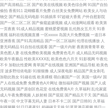
日本免费片 91国产香蕉 福利夜AV 青娱乐av 91社视频 国外碰视频网站91 亚
国产高清精品二区
国产欧美在线视频
欧美色综合网
91国产自拍
偷拍
香蕉911
花蝴蝶看片免费
白丝美女免费网站
欧美女人与动
洲精品无码一区二区 www干老女人com 欧美专区1 91海角大神作品观看 韩
物交
国产精品无码电影
91插插库
97超碰大香蕉
户外自慰影院
国产一区二区二区
国产偷窥盗摄视频
成人动漫网站观看
欧美第
国伦理肚脐 亚洲狼人射区 91在线精品免费视频 美女AV线 影音先锋AV小说
一页夜夜
91成人精品视频
蜜桃爱爱视频
乱伦熟女五月天
91香
蕉视
福利在线视频直播
一区xxxxx
岛国大片免费视频
一道日本
资源 国产91系列在线 日本伊人2P 91鲁视频 福利社老司机 人妻中文字幕久
亚洲香蕉
国产91高清精品
国产一区二区福利
伦理在线播放
人
妻无码精品
91自拍在线观看
国产一级片内射
夜夜骑青青草
欧
久 91热资源站错所 国产一区免费自拍视频 亚州射逼 99热无码导航 欧美色图
美色图人妻
在线免费欧美视频
免费黄色毛片
成人精品无码视频
欧美午夜极品
性欧美ⅩⅩⅩⅩ乱
欧美色色六月天
91影视网
午夜伦
综合网 91大神在线看 国产欧美日韩性愛久久 婷婷妞妞基地 91性爱直播 久久
不卡
加勒比性爱网
青草国产在线视频
亚洲国产精品导航
欧美色
淫
波多野结依电影
91狠狠撸
成人深夜电影
精品国产美女剃毛
快播 91大神在线看片 超碰人人熟女 麻豆尤物视频 91次元pc 成人精品午夜
加勒比熟女
91碰在线
欧美裸模
萌白酱国产一区
美国一级AV
国
产人在线成免费
免费黄色A片网址
微拍福利国产视频
国产人成
福利 日韩A片一二三区 91黄站在线播放 黄总tv在线观看 午夜免费网站 91视
无码视频
国产原创区色花堂
在线免费黄A片
久草福利
乱伦家庭
成人午夜免费视频
人妖射精
国产屁屁
国产精品天干天
国产精品
频库 激情综合网激情九月 影音先锋亚洲第9页 肏屄肏肏 日韩欧美 91软件网
午夜一区
中文字幕无码人妻
日本不卡二区
国产日韩91
久草福
利视频网
91日日夜夜91
超碰碰天天操
91草草酒店视频
韩日一