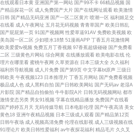
在线观看日本黄
亚洲国产第一网站
国产99不卡
66精品视频
国
产精品探花一区
成人免费国产大片
国产在线网址观看
欧美激情
日韩
国产精品无码亚洲
国产一区二区黄片
喷潮一区
福利姬足交
在线看
成人午夜网址
五月花无码视频
青青草国产
欧美日韩乱
国产屁屁第一页
91国产视频网
性爱草逼91AV
免费欧美视频
欧
美岛国一区二区
少妇喷水18禁
51漫画APP
丁香五月花激情网
欧美爱爱tv视频
免费五月丁香视频
97香蕉超级碰碰
国产免费看
二区
三级黄色片网站
综合网黄
在线播放观看
欧美电影在线
伦
理片在哪里看
蜜桃午夜网
久草资源在
日本三级大全
久久福利
福利所导航视频
成人片免费
国产第9页
中文字幕bt原声
三级日
韩欧美
午夜视频123
日本推理片
丁香五月网站
国产免费看视频
极品成人色
成人黑料自拍
国产日韩欧美网站
国产无码av
老湿A
片影院
国产精品自拍偷拍
牛牛影院A片
日韩无码视频网站
都市
激情变态另类
男女91视频
字幕在线精品播放
免费国产在线看
国产婷婷五月天
无码传媒导航
日本电影伦理
国产午夜高清
美女
黄色18
亚洲午夜精品视频
日本三级成人观看
国产精品第12页
日韩午夜场
成人视频高清免费
伦理在线影视
成人三级视频在线
91理论片
欧美日韩性爱福利
av午夜探花福利
精品毛片
久久叉