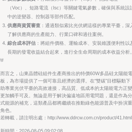
（Voc）、短路電流（Isc）等關鍵電氣參數，確保與系統設
中的逆變器、控制器等部件匹配。
供應商資質審查
：通過類似索比光伏網這樣的專業平臺，深
了解供應商的生產能力、行業口碑和過往案例。
綜合成本評估
：將組件價格、運輸成本、安裝維護便利性以
長期的發電收益結合起來，進行全生命周期的成本收益分析
##
總而言之，山東晶體硅組件生產商推出的特價60W多晶硅太陽能
池板，為市場提供了一個可靠且經濟的選擇。在“雙碳”目標驅動下
借助專業光伏平臺的高效連接，高品質、低成本的太陽能電力正
得更加觸手可及。無論是用于解決偏遠地區用電問題，還是作為
布式能源的補充，這類產品都將繼續在推動綠色能源普及中扮演
要角色。
若轉載，請注明出處：http://www.ddrcw.com.cn/product/41.html
新時間：2026-08-05 09:02:08