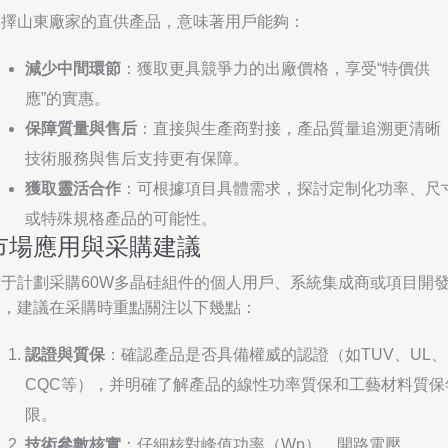
選擇山東廠家的直供產品，意味著用戶能夠：
減少中間環節
：獲取更具競爭力的出廠價格，享受“特價供
應”的實惠。
保障質量與售后
：直接與生產商對接，產品質量追溯更清晰
技術服務與售后支持更有保障。
獲取靈活合作
：可根據項目具體需求，探討定制化功率、尺
或特殊規格產品的可能性。
市場應用與采購建議
對于計劃采購60W多晶硅組件的個人用戶、系統集成商或項目開
商，建議在采購時重點關注以下幾點：
認證與質保
：確認產品是否具備權威的認證（如TUV、UL、
CQC等），并明確了解產品的線性功率質保和工藝材料質保
限。
技術參數核實
：仔細核對峰值功率（Wp）、開路電壓