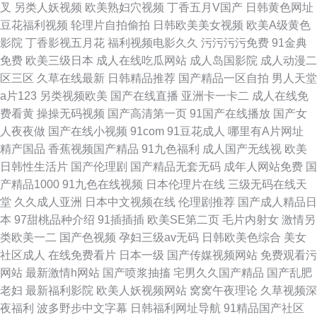
叉
另类人妖视频
欧美熟妇穴视频
丁香五月V国产
日韩黄色网址
豆花福利视频
轮理片自拍偷拍
日韩欧美美女视频
欧美A级黄色
影院
丁香影视五月花
福利视频电影久久
污污污污免费
91金典
免费
欧美三级日本
成人在线吃瓜网站
成人岛国影院
成人动漫二
区三区
久草在线最新
日韩精品推荐
国产精品一区自拍
男人天堂
a片123
另类视频欧美
国产在线直播
亚洲卡一卡二
成人在线免
费看黄
操操无码视频
国产高清第一页
91国产在线播放
国产女
人夜夜做
国产在线小视频
91com
91豆花成人
哪里有A片网址
精产国品
香蕉视频国产精品
91九色福利
成人国产无线视
欧美
日韩性生活片
国产伦理剧
国产精品无套无码
成年人网站免费
国
产精品1000
91九色在线视频
日本伦理片在线
三级无码在线天
堂
久久成人亚洲
日本中文视频在线
伦理剧推荐
国产成人精品日
本
97甜桃品种介绍
91插插插
欧美SE第二页
毛片内射女
激情另
类欧美一二
国产色视频
孕妇三级av无码
日韩欧美色综合
美女
社区成人
在线免费看片
日本一级
国产传媒视频网站
免费观看污
网站
最新激情h网站
国产喷浆抽搐
宅男久久国产精品
国产乱肥
老妇
最新福利影院
欧美人妖视频网站
窝窝午夜理论
久草视频深
夜福利
波多野步中文字幕
日韩福利网址导航
91精品国产社区