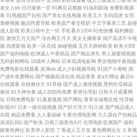
草香蕉
激情另类图片
亚洲欧美在线观看
成人三级成人三级
欧美
91TV在线视频 91丝袜国产 91白虎在线 国产盗摄资源网 91av赵恩静 国内超
老女人bb
日日操第一页
91网豆花视频
91福利剧场
免费影视观
看
91视频国产自拍
国产美女在线视频
欧美又大
无码四虎
女同
碰精品 91jk红杏 国产午夜久久 影音先锋欧美色A片 久久国产伊人网 91精品
激吻视频
极品性爱导航
欧美国产拳交喷奶
中文字幕第三页
超碰
成人影视
欧美日韩中文一区
手机看片1204
91色快播
福利撸影
视频在线免费观看 麻豆羞羞答答 91人操 男人天堂啪啪啪 91久久国产人妖系
院
激情五月天国产
综合网五月天
美女主播青草
国产高清不卡视
频
四虎影视
欧美一区在线
操碰视频
五月天婷婷欧美
欧美大BB
列 久热精品色情 91韩国成人TV 欧美日韩内射视频 AV鲁鲁亚洲 一本色道婷
国产福利啪啪
欧洲成人午夜精品
国产精品美乳
男人操蜜桃视频
无码射精网站
18成年人网站
日本高清电影网
男女啪啪午夜视频
婷久久 午夜剧院蜜芽啊 国产自拍情侣在线观看 91国产福利视频 久久精品网
免费电影在线观看
亚洲ab
成人少妇视频导航
91国产小青蛙
国
产成年免费网站
国产视频高清在线
精品香蕉
求a片网址
麻豆tv
91黑丝色在线 日本免费黄色录像 91九色视频入口 国产精品内射 影音先锋AV
在线观看
在线撸丝片
91草碰
国产成人激情视频
黑料吃瓜精品
偷拍
91大神合集
成人拍拍拍免费
香港伦理剧
日韩大片观看网
色 成人a∨∨在线 www免费成人 四虎性交影院 日韩AV一区 东方avsss 91草
址
日韩免费电影
91羞羞视频
国产网站
青草全福视在线
性导航
影视AV
日本一级在线视频
国产好片浮力
91久操
国产精品成人
网 日韩成人片亚洲天堂 肏屄国内 91国产丝袜在线竹菊 午夜伦伦剧场 四虎传
在线
精品免费看
人人看操碰
午夜伦理电影网
久久国自产拍精品
高清乱码0
国产欧美
日韩三级黄色A片
伦理电影亚洲国产
福利
媒影院 东方AV在线观看 亚洲国产y片在线看 国产超碰肏护士 熟女探花在线
姬黄色网址
欧美伊人影院
丁香成人五月花
黄色网网址女
久草视