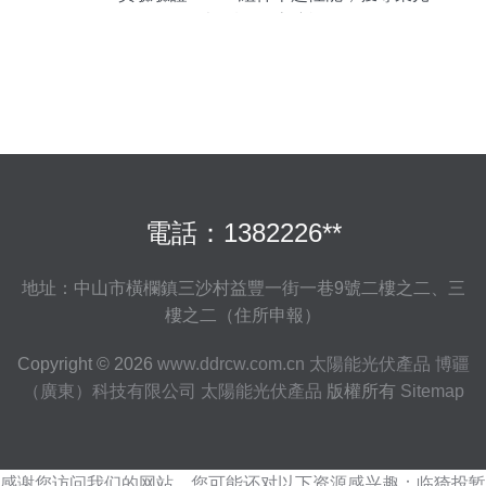
伏媒體“光源設備”高度評價
電話：1382226**
地址：中山市橫欄鎮三沙村益豐一街一巷9號二樓之二、三
樓之二（住所申報）
Copyright © 2026
www.ddrcw.com.cn
太陽能光伏產品
博疆
（廣東）科技有限公司
太陽能光伏產品
版權所有
Sitemap
感谢您访问我们的网站，您可能还对以下资源感兴趣：临猗投堑