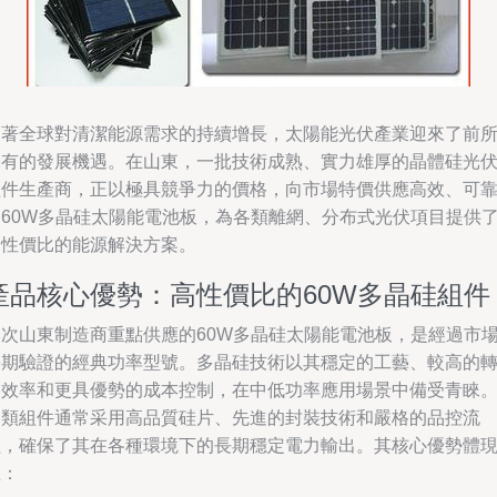
隨著全球對清潔能源需求的持續增長，太陽能光伏產業迎來了前
未有的發展機遇。在山東，一批技術成熟、實力雄厚的晶體硅光
組件生產商，正以極具競爭力的價格，向市場特價供應高效、可
的60W多晶硅太陽能電池板，為各類離網、分布式光伏項目提供
高性價比的能源解決方案。
產品核心優勢：高性價比的60W多晶硅組件
本次山東制造商重點供應的60W多晶硅太陽能電池板，是經過市
長期驗證的經典功率型號。多晶硅技術以其穩定的工藝、較高的
換效率和更具優勢的成本控制，在中低功率應用場景中備受青睞
這類組件通常采用高品質硅片、先進的封裝技術和嚴格的品控流
程，確保了其在各種環境下的長期穩定電力輸出。其核心優勢體
在：