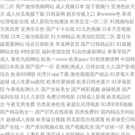
战试看 极品影视一区二区三区 中文字幕无线 成人肏屄福利网站 青青草联合
区二区
国产激情视频网站
成人视频日本
茄子视频污
亚洲色欲天
天
成人丝瓜视频下载
日韩逼网
精东传媒入口
黄wwww色
香港
9199 91免费网页链接 人人操人人爽 91少妇喷水视频 精品偷拍AV福利 91av
伦理电影在线
成人影院在线播放
欧美足交一区二区
91视频电影
另类四虎
亚洲东京热
国产不卡在线
91九色视频
日本天堂视频
丝袜喷水 大香蕉综合 日韩轮理A 91成人免费视频 超碰激情总站 91蜜桃福利
导航
日本三级光棍影院
91大神精品
欧美怡红院院二区
爱豆传
媒观看网站
综合日韩欧美
草逼网首页
国产日韩精品91
91视频
视频 人人乐人人妻 91视频精选 精品久久国产字幕 91n免视频 国产精品这里
网站在线
69性影院
福利资源在线
91自拍最新网址
青青草国产
成人
黄色岛国网站
欧美一xxxxx
欧美gayv
91色情激情网
中国韩
午夜无玛 99在线精品国自产 欧美亚州另类 91熟女视频 国厂av在线 欧美亚
国日本高清
国产国产一区
亚洲欧洲成人
日韩在线
久久国产影视
综合
欧美69潮喷
伦理片app下载
激情视频国产精品
91草莓久草
州成人在线电影 91白丝喷水自慰网站 99国产在线观看 激情五月天丁香社区
超碰
成人性爱aa影院
欧美性爱插插
欧美日韩色黄片
91草莓影
院
午夜电影网久久
国产丝袜美女
国产精彩视频
操碰视屏
国产
韩美精品一区二区 影音先锋亚洲第9页 久热艹观看 91熟女网站 国产成人精
福利在线
91久久影院
免费日韩电影
日韩成人影视
欧美精品性
交
午夜宅男免费
另类亚洲色情
家庭乱伦理电影
91草B草B视频
品一区 黑人无码一区 伊人在线9 超碰97线线在现 欧美日韩中出 91疯狂高潮
国产精品熟女一
国产巨乳在线观看
四虎免费91
国内精品无码短
片
超碰成人操操
欧美猛交视频
西瓜影院在线观看
欧美做受日韩
对白合集 蜜臀嫩屄 91传媒小视频 福利精品在线 丝瓜肏肏 91私拍 老牛av综
国产在线一
国产原创视频在线
国产视频高清
国产丝袜一区
黄色
av网址大全
人妻乱视
国产成人在线网站
久草视频资源站
综合