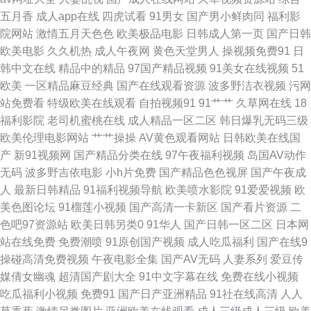
合资源站 91看双飞片 九九国产精品九九 伊人AV影视 肏屄基地 无码不卡熟
五月香
成人app在线
四虎试看
91男女
国产男小鲜肉同
福利影
院网站
激情五月天色色
欧美极品电影
日韩成人第一页
国产日韩
妇 91足控精品免费入口 欧日美小视频 91老湿机 九一天麻传媒 91成人在线
欧美电影
久久机热
成人午夜网
黄色天堂男人
操视频免费91
日
韩中文在线
精品中的精品
97国产精品视频
91美女在线视频
51
操 久久男人网 91真人视频 欧美BB 91精品视频专区精品 免费看91网站 91九
欧美
一区精品麻豆经典
国产在线观看资源
波多野洁衣视频
污网
站免费看
特级欧美在线观看
自拍视频91
91艹艹
久草网在线
18
色蝌蚪蜜桃人妻 精品日韩成人 91N爽片 黄色仓库免费播放影片 91n免费处
福利影院
老司机蜜桃在线
成人精品一区二区
韩日爆乳无码三级
欧美伦理电影网站
艹艹操操
AV黄色观看网站
日韩欧美在线国
女在 国产一区二区人妻精 综合欧美日韩国产 久久9久久 91黄在线看 久久品
产
新91视频网
国产精品分类在线
97午夜福利视频
岛国AV动作
无码
波多野吉依电影
小h片免费
国产精品色色视屏
国产午夜成
精人 91精彩视频 黄污污在线观看 91大片高清 玖玖re 91蝌蚪九色porn 九一
人
最新日韩精品
91福利视频导航
欧美喷水影院
91爱爱视频
欧
美色图论坛
91榴莲小视频
国产高清一卡新区
国产看片资源
二
撸啊撸 91n视频户外勾引 黄色成人日韩欧美 在线成人伊人就去操 国产情侣
色吧97资源站
欧美日韩另类0
91华人
国产日韩一区二区
日本网
站在线免费
免费潮喷
91原创国产视频
成人吃瓜福利
国产在线9
91网 91九色熟女露脸 老牛福利资源网 91论坛国产在线视频 久久精品视频首
操碰高清免费视频
午夜电影全集
国产AV无码
人妻系列
爱豆传
媒倩女幽魂
超清国产剧大全
91中文字幕在线
免费在线小视频
页 91次元网页登录 黑人性爱欧美日韩网页 91le美女在线视频 伦理加色网
吃瓜福利小视频
免费91
国产日产亚洲精品
91社在线高清
人人