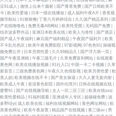
豆91成人
|
激情上位来个颜射
|
国产青草免费
|
国产日韩欧美不
卡
|
欧美性爱城
|
日本一级在线播放
|
成人福利午夜A片
|
香蕉视
频导航站
|
91狠狠撸
|
丁香六月婷婷综合
|
久久国产精品系列
|
国
产在线噜噜色
|
免费无毒AB网站
|
欧美性受图
|
无码国产免费
|
结衣波多野作品
|
亚洲日本欧美在线
|
欧美人与兽性
|
国产酒店
|
国产成人午夜福利
|
麻豆国产福利精品
|
午夜国产福利片
|
欧美
不卡乱伦色区
|
欧美午夜免费影院
|
97影视网
|
97色色91
|
操碰视
频免费公开
|
日本另类性爱
|
久久99精品久
|
国产浮力第一页
|
国产午夜亚洲精
|
午夜三级毛片
|
久草免费富利网站
|
在线观看
黄色网
|
欧美在线播放视频
|
91社入口
|
中国一卡二卡视频
|
久草
新首页
|
三级免费黄色网
|
午夜久久色情影视
|
欧美另类性爱
|
欧
美人妖
|
欧美视频在线不卡
|
国产美女操逼
|
久久人妻无套内射
|
欧美成人午夜
|
老湿黄色影院
|
国外伦理片
|
日韩在线视频在线
|
蜜臀91
|
国产在线视频导航
|
女人一区二区三区
|
欧美在线sss
|
欧美性爱精品
|
91福利观看
|
亚洲成年人专区
|
超碰碰免费
|
波
多野结yi
|
成人欧美在线
|
福利在线视频网站
|
黄色网址网站
|
欧
美黄色网址
|
欧美午夜寂寞
|
精品国产在线视频
|
黄三级av
|
男