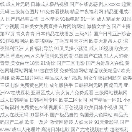
线
成人片无码
日韩成人极品视频
国产在线诱惑
乱人xxxxx
超黄
无码
三级黄色图片
91免费看视频
精品午夜福利网
精品亚洲成a
人
国产精品萌白酱
日本理论
91操电影
91一区
成人精品无
91国
产小视频
日韩美女免费直播
A片网站网址
激情文学色
国产主播
第37页
青久青青
日本精品在线播放
三级A片
国产日韩亚洲综合
91短视频网站
欧美骚网站
丁香五月天亚洲
欧美大粗吊人妖
深
夜福利亚洲
人兽福利导航
91叉叉操小骚逼
成人18视频
欧美大
鸡吧
草逼wwww
久草福利免费试看
岛国国产在线
91人人超碰
青青
美女白丝18禁
91肏比
国产三区电影
国产内射后入在线
黄
色网址网站网址
97超在线视
免费视频网站
精品欧美精品v
欧美
操碰
欧美二级片网址
精品成人无码视频
男女午夜福利影院
欧美
三级电影
免费黄色网址
成年版快手
日韩福利无码
四虎四房
亚
洲AV在线豆花
亚洲区成人
美女黄片免费观看
三级网站视频网
成人日韩精品
日韩福利专区
欧美二区女同
国产精品一区91
小x
导航福利
免费黄色在线视频
91原创视频
欧美日韩小视频
国产
成人在线无码
91黑料不
国产极品自拍
岛国最大色网站
精品无
码国产二品
欧美一及片
激情网婷婷
人妖大片
91天堂影视
国产
www
成年人伦理片
高清日韩电影
国产尤物视频在线
超碰福利