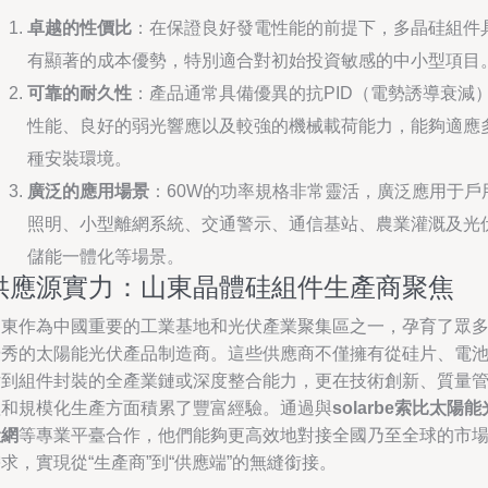
卓越的性價比
：在保證良好發電性能的前提下，多晶硅組件
有顯著的成本優勢，特別適合對初始投資敏感的中小型項目
可靠的耐久性
：產品通常具備優異的抗PID（電勢誘導衰減
性能、良好的弱光響應以及較強的機械載荷能力，能夠適應
種安裝環境。
廣泛的應用場景
：60W的功率規格非常靈活，廣泛應用于戶
照明、小型離網系統、交通警示、通信基站、農業灌溉及光
儲能一體化等場景。
供應源實力：山東晶體硅組件生產商聚焦
山東作為中國重要的工業基地和光伏產業聚集區之一，孕育了眾
優秀的太陽能光伏產品制造商。這些供應商不僅擁有從硅片、電
片到組件封裝的全產業鏈或深度整合能力，更在技術創新、質量
理和規模化生產方面積累了豐富經驗。通過與
solarbe索比太陽能
伏網
等專業平臺合作，他們能夠更高效地對接全國乃至全球的市
求，實現從“生產商”到“供應端”的無縫銜接。