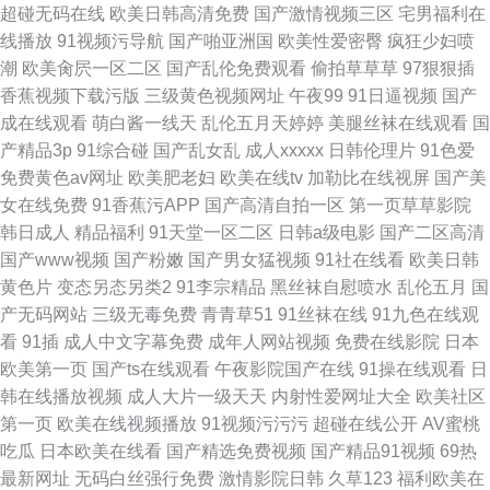
超碰无码在线
欧美日韩高清免费
国产激情视频三区
宅男福利在
线播放
91视频污导航
国产啪亚洲国
欧美性爱密臀
疯狂少妇喷
潮
欧美肏屄一区二区
国产乱伦免费观看
偷拍草草草
97狠狠插
香蕉视频下载污版
三级黄色视频网址
午夜99
91日逼视频
国产
成在线观看
萌白酱一线天
乱伦五月天婷婷
美腿丝袜在线观看
国
产精品3p
91综合碰
国产乱女乱
成人xxxxx
日韩伦理片
91色爱
免费黄色av网址
欧美肥老妇
欧美在线tv
加勒比在线视屏
国产美
女在线免费
91香蕉污APP
国产高清自拍一区
第一页草草影院
韩日成人
精品福利
91天堂一区二区
日韩a级电影
国产二区高清
国产www视频
国产粉嫩
国产男女猛视频
91社在线看
欧美日韩
黄色片
变态另态另类2
91李宗精品
黑丝袜自慰喷水
乱伦五月
国
产无码网站
三级无毒免费
青青草51
91丝袜在线
91九色在线观
看
91插
成人中文字幕免费
成年人网站视频
免费在线影院
日本
欧美第一页
国产ts在线观看
午夜影院国产在线
91操在线观看
日
韩在线播放视频
成人大片一级天天
内射性爱网址大全
欧美社区
第一页
欧美在线视频播放
91视频污污污
超碰在线公开
AV蜜桃
吃瓜
日本欧美在线看
国产精选免费视频
国产精品91视频
69热
最新网址
无码白丝强行免费
激情影院日韩
久草123
福利欧美在